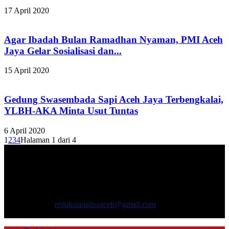
17 April 2020
Agar Ibadah Bulan Ramadhan Nyaman, PMI Aceh
Jaya Gelar Sosialisasi dan...
15 April 2020
Gedung Swasembada Sapi Aceh Jaya Terbengkalai,
YLBH-AKA Minta Usut Tuntas
6 April 2020
1
2
3
4
Halaman 1 dari 4
TENTANG KAMI
ANALISAACEH.COM, adalah Portal berita online untuk
masyarakat yang menyajikan informasi tentang berbagai hal
mencakup pembangunan ekonomi, sosial, politik, keamanan, hukum
dan gaya hidup.
Hubungi kami:
redaksianalisaaceh@gmail.com
IKUTI KAMI