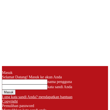
Masuk
Selamat Datang! Masuk ke akun Anda
nama pengguna
kata sandi Anda
Lupa kata sandi Anda? mendapatkan bantuan
Copyright
Pemulihan password