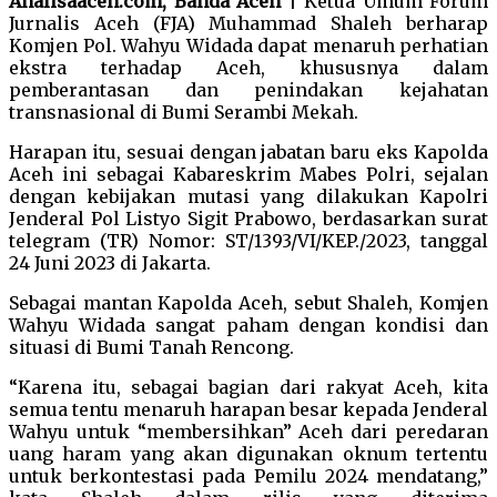
Analisaaceh.com, Banda Aceh
| Ketua Umum Forum
Jurnalis Aceh (FJA) Muhammad Shaleh berharap
Komjen Pol. Wahyu Widada dapat menaruh perhatian
ekstra terhadap Aceh, khususnya dalam
pemberantasan dan penindakan kejahatan
transnasional di Bumi Serambi Mekah.
Harapan itu, sesuai dengan jabatan baru eks Kapolda
Aceh ini sebagai Kabareskrim Mabes Polri, sejalan
dengan kebijakan mutasi yang dilakukan Kapolri
Jenderal Pol Listyo Sigit Prabowo, berdasarkan surat
telegram (TR) Nomor: ST/1393/VI/KEP./2023, tanggal
24 Juni 2023 di Jakarta.
Sebagai mantan Kapolda Aceh, sebut Shaleh, Komjen
Wahyu Widada sangat paham dengan kondisi dan
situasi di Bumi Tanah Rencong.
“Karena itu, sebagai bagian dari rakyat Aceh, kita
semua tentu menaruh harapan besar kepada Jenderal
Wahyu untuk “membersihkan” Aceh dari peredaran
uang haram yang akan digunakan oknum tertentu
untuk berkontestasi pada Pemilu 2024 mendatang,”