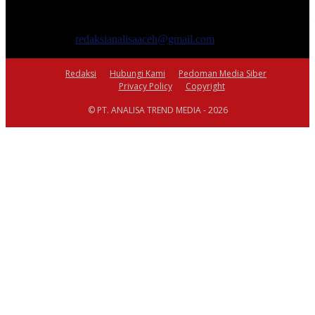
masyarakat yang menyajikan informasi tentang berbagai hal
mencakup pembangunan ekonomi, sosial, politik, keamanan, hukum
dan gaya hidup.
Hubungi kami:
redaksianalisaaceh@gmail.com
IKUTI KAMI
Redaksi
Hubungi Kami
Pedoman Media Siber
Privacy Policy
Copyright
© PT. ANALISA TREND MEDIA - 2026