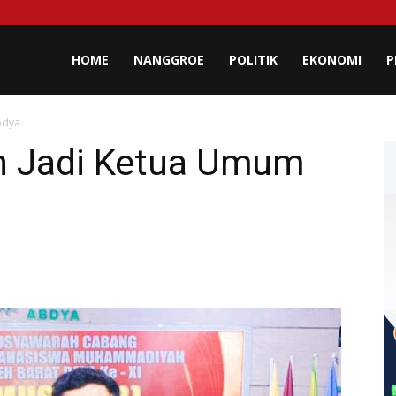
lisa
HOME
NANGGROE
POLITIK
EKONOMI
P
bdya
eh
ih Jadi Ketua Umum