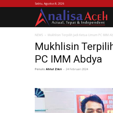
Sabtu, Agustus 8, 2026
Ana
NEWS
Mukhlisin Terpilih Jadi Ketua Umum PC IMM A
Ac
Mukhlisin Terpil
PC IMM Abdya
Penulis
Ahlul Zikri
-
24 Februari 2024