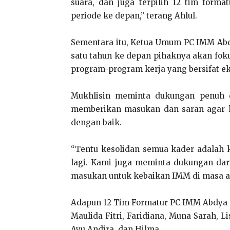
suara, dan juga terpilih 12 tim form
periode ke depan,” terang Ahlul.
Sementara itu, Ketua Umum PC IMM Abd
satu tahun ke depan pihaknya akan fo
program-program kerja yang bersifat ek
Mukhlisin meminta dukungan penuh 
memberikan masukan dan saran agar 
dengan baik.
“Tentu kesolidan semua kader adalah 
lagi. Kami juga meminta dukungan dar
masukan untuk kebaikan IMM di masa ak
Adapun 12 Tim Formatur PC IMM Abdya ter
Maulida Fitri, Faridiana, Muna Sarah, Lis
Ayu Andira, dan Hilma.