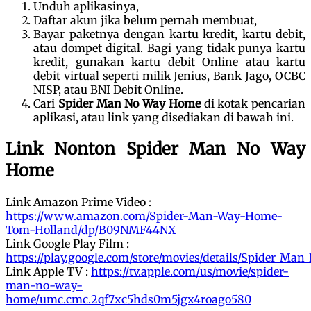
Unduh aplikasinya,
Daftar akun jika belum pernah membuat,
Bayar paketnya dengan kartu kredit, kartu debit,
atau dompet digital. Bagi yang tidak punya kartu
kredit, gunakan kartu debit Online atau kartu
debit virtual seperti milik Jenius, Bank Jago, OCBC
NISP, atau BNI Debit Online.
Cari
Spider Man No Way Home
di kotak pencarian
aplikasi, atau link yang disediakan di bawah ini.
Link Nonton Spider Man No Way
Home
Link Amazon Prime Video :
https://www.amazon.com/Spider-Man-Way-Home-
Tom-Holland/dp/B09NMF44NX
Link Google Play Film :
https://play.google.com/store/movies/details/Spider_M
Link Apple TV :
https://tv.apple.com/us/movie/spider-
man-no-way-
home/umc.cmc.2qf7xc5hds0m5jgx4roago580