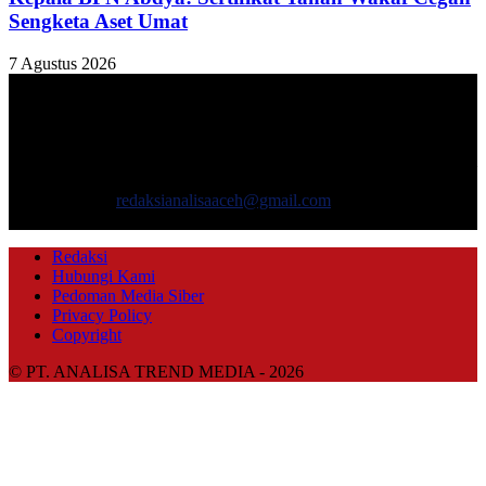
Sengketa Aset Umat
7 Agustus 2026
TENTANG KAMI
ANALISAACEH.COM, adalah Portal berita online untuk
masyarakat yang menyajikan informasi tentang berbagai hal
mencakup pembangunan ekonomi, sosial, politik, keamanan, hukum
dan gaya hidup.
Hubungi kami:
redaksianalisaaceh@gmail.com
IKUTI KAMI
Redaksi
Hubungi Kami
Pedoman Media Siber
Privacy Policy
Copyright
© PT. ANALISA TREND MEDIA - 2026