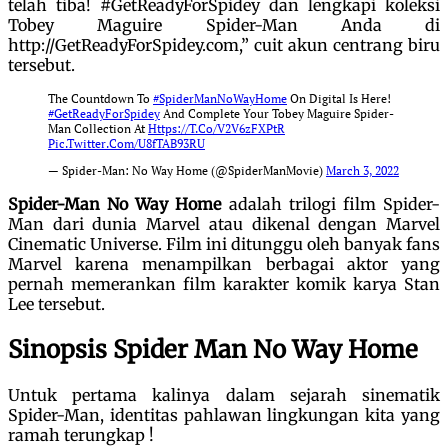
telah tiba! #GetReadyForSpidey dan lengkapi koleksi
Tobey Maguire Spider-Man Anda di
http://GetReadyForSpidey.com,” cuit akun centrang biru
tersebut.
The Countdown To
#SpiderManNoWayHome
On Digital Is Here!
#GetReadyForSpidey
And Complete Your Tobey Maguire Spider-
Man Collection At
Https://t.co/v2V6zFXPtR
Pic.twitter.com/u8fTAB93RU
— Spider-Man: No Way Home (@SpiderManMovie)
March 3, 2022
Spider-Man No Way Home
adalah trilogi film Spider-
Man dari dunia Marvel atau dikenal dengan Marvel
Cinematic Universe. Film ini ditunggu oleh banyak fans
Marvel karena menampilkan berbagai aktor yang
pernah memerankan film karakter komik karya Stan
Lee tersebut.
Sinopsis Spider Man No Way Home
Untuk pertama kalinya dalam sejarah sinematik
Spider-Man, identitas pahlawan lingkungan kita yang
ramah terungkap !