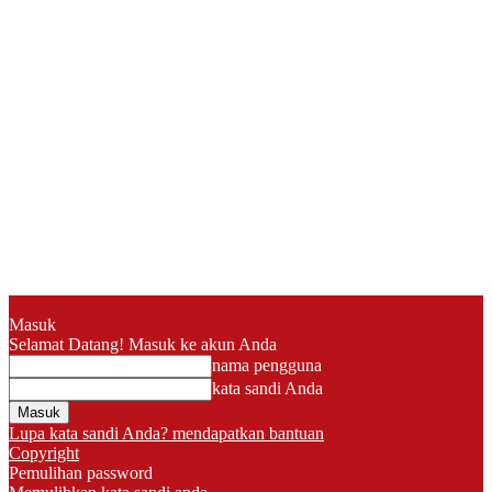
Masuk
Selamat Datang! Masuk ke akun Anda
nama pengguna
kata sandi Anda
Lupa kata sandi Anda? mendapatkan bantuan
Copyright
Pemulihan password