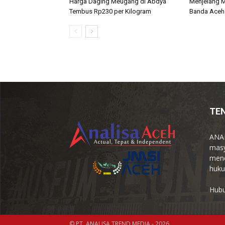
Harga Daging Meugang di Abdya
Menjelang M
Tembus Rp230 per Kilogram
Banda Aceh 
TE
ANAL
masy
menc
huku
Hubu
© PT. ANALISA TREND MEDIA - 2026