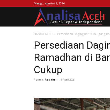
Minggu, Agustus 9, 2026
Ana
BANDA ACEH
Persediaan Daging untuk Meugang Ra
Ac
Persediaan Dagi
Ramadhan di Ban
Cukup
Penulis
Redaksi
-
6 April 2021