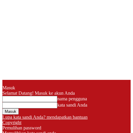
Masuk
Selamat Datang! Masuk ke akun Anda
nama pengguna
kata sandi Anda
Lupa kata sandi Anda? mendapatkan bantuan
Copyright
Pemulihan password