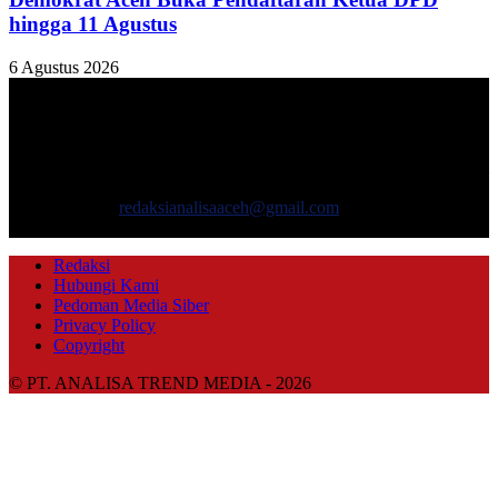
hingga 11 Agustus
6 Agustus 2026
TENTANG KAMI
ANALISAACEH.COM, adalah Portal berita online untuk
masyarakat yang menyajikan informasi tentang berbagai hal
mencakup pembangunan ekonomi, sosial, politik, keamanan, hukum
dan gaya hidup.
Hubungi kami:
redaksianalisaaceh@gmail.com
IKUTI KAMI
Redaksi
Hubungi Kami
Pedoman Media Siber
Privacy Policy
Copyright
© PT. ANALISA TREND MEDIA - 2026