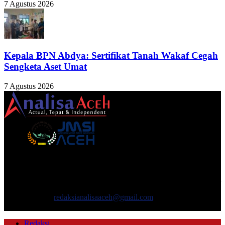
7 Agustus 2026
Kepala BPN Abdya: Sertifikat Tanah Wakaf Cegah
Sengketa Aset Umat
7 Agustus 2026
TENTANG KAMI
ANALISAACEH.COM, adalah Portal berita online untuk
masyarakat yang menyajikan informasi tentang berbagai hal
mencakup pembangunan ekonomi, sosial, politik, keamanan, hukum
dan gaya hidup.
Hubungi kami:
redaksianalisaaceh@gmail.com
IKUTI KAMI
Redaksi