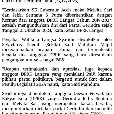
dari Partai Gerindra, Rabu (27/12/2023).
“Berdasarkan SK Gubernur Aceh maka Melvita Sari
dan Jeffri Sentana S Putra diberhentikan dengan
hormat dari anggota DPRK Langsa Tahun 2019-2024
setelah mengundurkan diri dari Partai Gerindra sejak
Tanggal 01 Oktober 2023,” kata Ketua DPRK Langsa.
Penjabat Walikota Langsa Syaridin diwakilkan oleh
Sekretaris Daerah (Sekda) Said Mahdum Majid
menyampaikan ucapan selamat dan terimakasih
kepada dua anggota DPRK yang baru diresmikan
pengangkatannya sebagai PAW.
“Ucapan terimakasih dan apresiasi juga kepada
anggota DPRK Langsa yang menjalani PAW, karena
pilihan partai politiknya berganti untuk ikut dalam
Pemilu Legislatif 2024 nanti,” kata Said Mahdum.
Sebelumnya diberitakan, anggota Dewan Perwakilan
Rakyat Kota (DPRK) Langsa Gerindra Jeffry Sentana
dan Melvita Sari yang merupakan kakak beradik,
mengundurkan diri dari partai Gerindra dan memilih
bergabung bersama Partai Amanat Nasional (PAN).