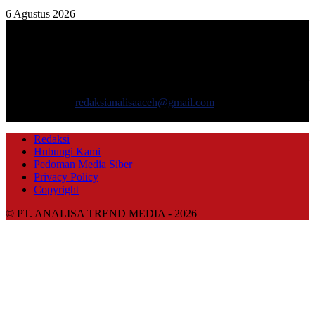
6 Agustus 2026
TENTANG KAMI
ANALISAACEH.COM, adalah Portal berita online untuk
masyarakat yang menyajikan informasi tentang berbagai hal
mencakup pembangunan ekonomi, sosial, politik, keamanan, hukum
dan gaya hidup.
Hubungi kami:
redaksianalisaaceh@gmail.com
IKUTI KAMI
Redaksi
Hubungi Kami
Pedoman Media Siber
Privacy Policy
Copyright
© PT. ANALISA TREND MEDIA - 2026