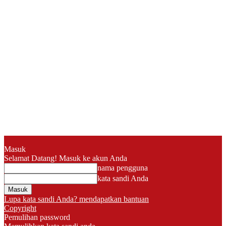
Masuk
Selamat Datang! Masuk ke akun Anda
nama pengguna
kata sandi Anda
Lupa kata sandi Anda? mendapatkan bantuan
Copyright
Pemulihan password