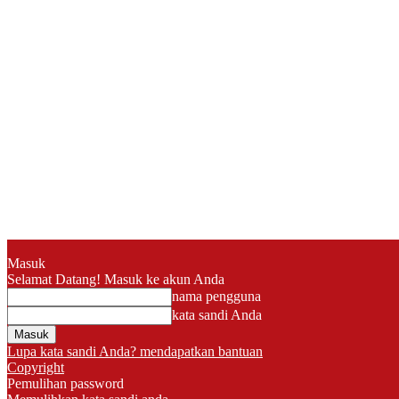
Masuk
Selamat Datang! Masuk ke akun Anda
nama pengguna
kata sandi Anda
Lupa kata sandi Anda? mendapatkan bantuan
Copyright
Pemulihan password