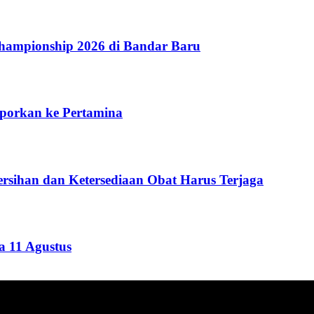
ampionship 2026 di Bandar Baru
aporkan ke Pertamina
rsihan dan Ketersediaan Obat Harus Terjaga
 11 Agustus
ang menyajikan informasi tentang berbagai hal mencakup pembanguna