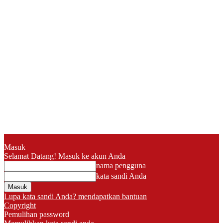
Masuk
Selamat Datang! Masuk ke akun Anda
nama pengguna
kata sandi Anda
Lupa kata sandi Anda? mendapatkan bantuan
Copyright
Pemulihan password