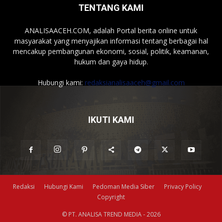
TENTANG KAMI
ANALISAACEH.COM, adalah Portal berita online untuk
masyarakat yang menyajikan informasi tentang berbagai hal
mencakup pembangunan ekonomi, sosial, politik, keamanan,
hukum dan gaya hidup.
Hubungi kami:
redaksianalisaaceh@gmail.com
IKUTI KAMI
Redaksi
Hubungi Kami
Pedoman Media Siber
Privacy Policy
Copyright
© PT. ANALISA TREND MEDIA - 2026