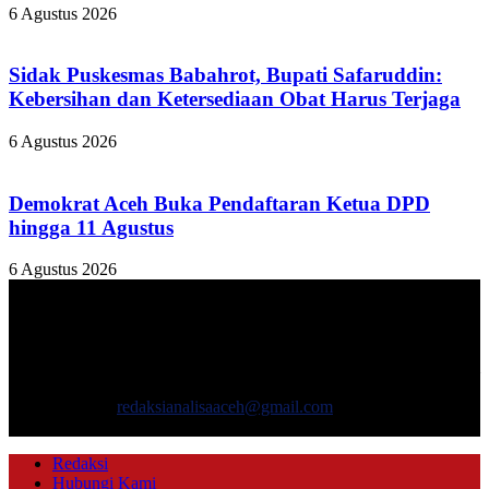
6 Agustus 2026
Sidak Puskesmas Babahrot, Bupati Safaruddin:
Kebersihan dan Ketersediaan Obat Harus Terjaga
6 Agustus 2026
Demokrat Aceh Buka Pendaftaran Ketua DPD
hingga 11 Agustus
6 Agustus 2026
TENTANG KAMI
ANALISAACEH.COM, adalah Portal berita online untuk
masyarakat yang menyajikan informasi tentang berbagai hal
mencakup pembangunan ekonomi, sosial, politik, keamanan, hukum
dan gaya hidup.
Hubungi kami:
redaksianalisaaceh@gmail.com
IKUTI KAMI
Redaksi
Hubungi Kami