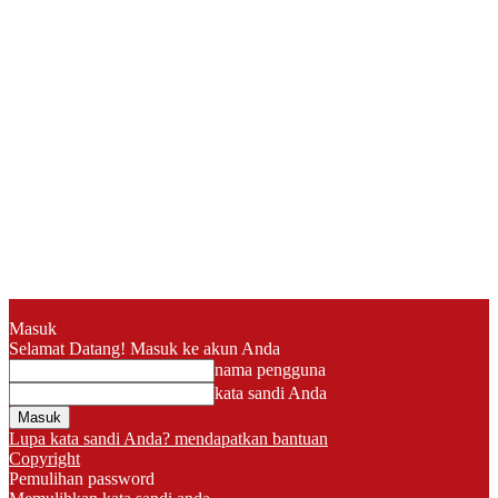
Masuk
Selamat Datang! Masuk ke akun Anda
nama pengguna
kata sandi Anda
Lupa kata sandi Anda? mendapatkan bantuan
Copyright
Pemulihan password