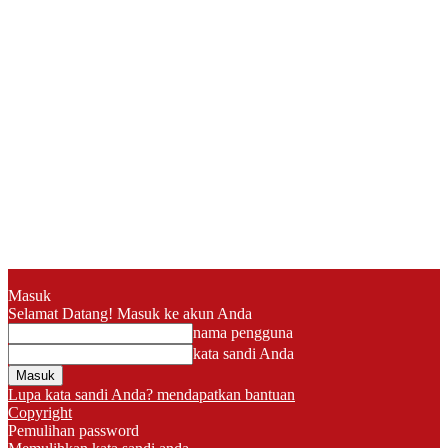
Masuk
Selamat Datang! Masuk ke akun Anda
nama pengguna
kata sandi Anda
Lupa kata sandi Anda? mendapatkan bantuan
Copyright
Pemulihan password