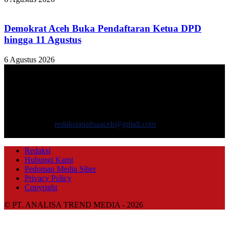
Demokrat Aceh Buka Pendaftaran Ketua DPD
hingga 11 Agustus
6 Agustus 2026
TENTANG KAMI
ANALISAACEH.COM, adalah Portal berita online untuk
masyarakat yang menyajikan informasi tentang berbagai hal
mencakup pembangunan ekonomi, sosial, politik, keamanan, hukum
dan gaya hidup.
Hubungi kami:
redaksianalisaaceh@gmail.com
IKUTI KAMI
Redaksi
Hubungi Kami
Pedoman Media Siber
Privacy Policy
Copyright
© PT. ANALISA TREND MEDIA - 2026