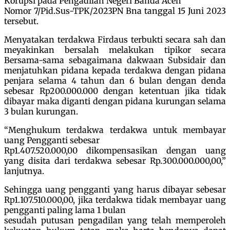
Korupsi pada Pengadilan Negeri Banda Aceh
Nomor 7/Pid.Sus-TPK/2023PN Bna tanggal 15 Juni 2023
tersebut.
Menyatakan terdakwa Firdaus terbukti secara sah dan
meyakinkan bersalah melakukan tipikor secara
Bersama-sama sebagaimana dakwaan Subsidair dan
menjatuhkan pidana kepada terdakwa dengan pidana
penjara selama 4 tahun dan 6 bulan dengan denda
sebesar Rp200.000.000 dengan ketentuan jika tidak
dibayar maka diganti dengan pidana kurungan selama
3 bulan kurungan.
“Menghukum terdakwa terdakwa untuk membayar
uang Pengganti sebesar
Rp1.407.520.000,00 dikompensasikan dengan uang
yang disita dari terdakwa sebesar Rp.300.000.000,00,”
lanjutnya.
Sehingga uang pengganti yang harus dibayar sebesar
Rp1.107.510.000,00, jika terdakwa tidak membayar uang
pengganti paling lama 1 bulan
sesudah putusan pengadilan yang telah memperoleh