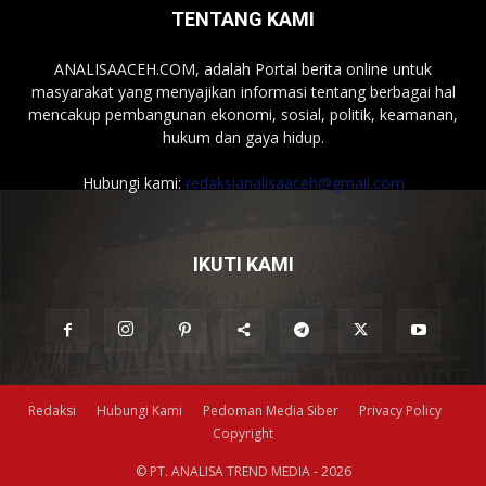
TENTANG KAMI
ANALISAACEH.COM, adalah Portal berita online untuk
masyarakat yang menyajikan informasi tentang berbagai hal
mencakup pembangunan ekonomi, sosial, politik, keamanan,
hukum dan gaya hidup.
Hubungi kami:
redaksianalisaaceh@gmail.com
IKUTI KAMI
Redaksi
Hubungi Kami
Pedoman Media Siber
Privacy Policy
Copyright
© PT. ANALISA TREND MEDIA - 2026