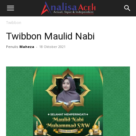
Twibbon
Twibbon Maulid Nabi
Penulis
Maheza
-
18 Oktober 2021