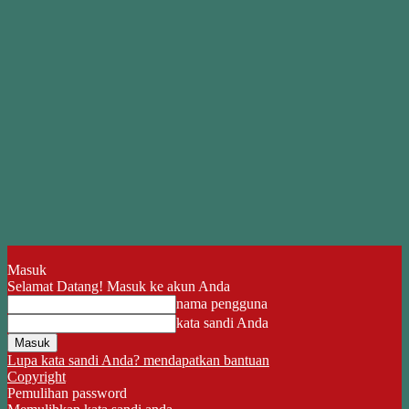
Masuk
Selamat Datang! Masuk ke akun Anda
nama pengguna
kata sandi Anda
Lupa kata sandi Anda? mendapatkan bantuan
Copyright
Pemulihan password