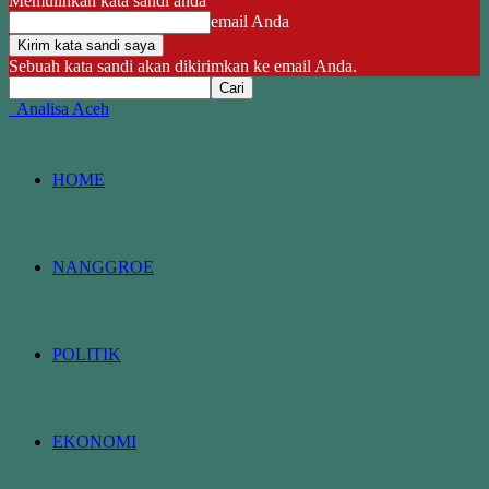
Memulihkan kata sandi anda
email Anda
Sebuah kata sandi akan dikirimkan ke email Anda.
Analisa Aceh
HOME
NANGGROE
POLITIK
EKONOMI