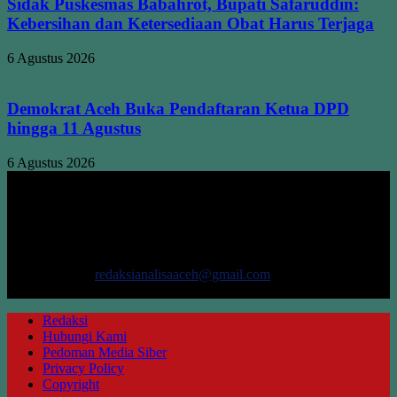
Sidak Puskesmas Babahrot, Bupati Safaruddin:
Kebersihan dan Ketersediaan Obat Harus Terjaga
6 Agustus 2026
Demokrat Aceh Buka Pendaftaran Ketua DPD
hingga 11 Agustus
6 Agustus 2026
TENTANG KAMI
ANALISAACEH.COM, adalah Portal berita online untuk
masyarakat yang menyajikan informasi tentang berbagai hal
mencakup pembangunan ekonomi, sosial, politik, keamanan, hukum
dan gaya hidup.
Hubungi kami:
redaksianalisaaceh@gmail.com
IKUTI KAMI
Redaksi
Hubungi Kami
Pedoman Media Siber
Privacy Policy
Copyright