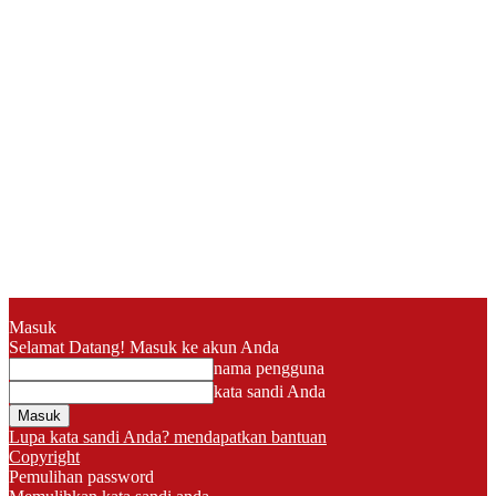
Masuk
Selamat Datang! Masuk ke akun Anda
nama pengguna
kata sandi Anda
Lupa kata sandi Anda? mendapatkan bantuan
Copyright
Pemulihan password