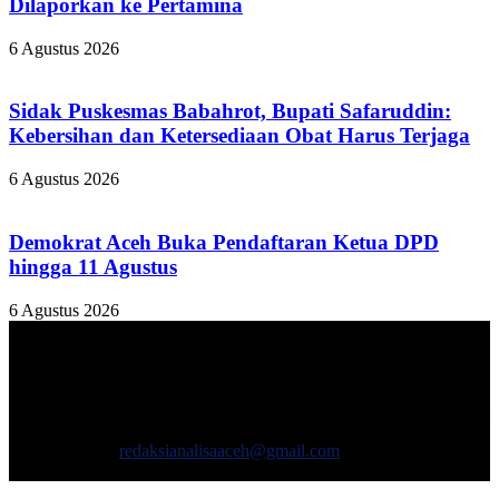
Dilaporkan ke Pertamina
6 Agustus 2026
Sidak Puskesmas Babahrot, Bupati Safaruddin:
Kebersihan dan Ketersediaan Obat Harus Terjaga
6 Agustus 2026
Demokrat Aceh Buka Pendaftaran Ketua DPD
hingga 11 Agustus
6 Agustus 2026
TENTANG KAMI
ANALISAACEH.COM, adalah Portal berita online untuk
masyarakat yang menyajikan informasi tentang berbagai hal
mencakup pembangunan ekonomi, sosial, politik, keamanan, hukum
dan gaya hidup.
Hubungi kami:
redaksianalisaaceh@gmail.com
IKUTI KAMI