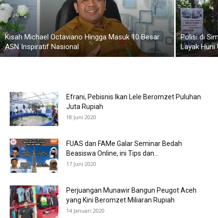
Kisah Michael Octaviano Hingga Masuk 10 Besar
Polisi di S
ASN Inspiratif Nasional
Layak Huni
Efrani, Pebisnis Ikan Lele Beromzet Puluhan
Juta Rupiah
18 Juni 2020
FUAS dan FAMe Galar Seminar Bedah
Beasiswa Online, ini Tips dan...
17 Juni 2020
Perjuangan Munawir Bangun Peugot Aceh
yang Kini Beromzet Miliaran Rupiah
14 Januari 2020