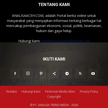
TENTANG KAMI
ANALISAACEH.COM, adalah Portal berita online untuk
masyarakat yang menyajikan informasi tentang berbagai hal
mencakup pembangunan ekonomi, sosial, politik, keamanan,
hukum dan gaya hidup.
Hubungi kami:
redaksianalisaaceh@gmail.com
IKUTI KAMI
Redaksi
Hubungi Kami
Pedoman Media Siber
Privacy Policy
Copyright
© PT. ANALISA TREND MEDIA - 2026