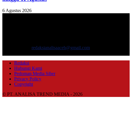
6 Agustus 2026
TENTANG KAMI
ANALISAACEH.COM, adalah Portal berita online untuk
masyarakat yang menyajikan informasi tentang berbagai hal
mencakup pembangunan ekonomi, sosial, politik, keamanan, hukum
dan gaya hidup.
Hubungi kami:
redaksianalisaaceh@gmail.com
IKUTI KAMI
Redaksi
Hubungi Kami
Pedoman Media Siber
Privacy Policy
Copyright
© PT. ANALISA TREND MEDIA - 2026