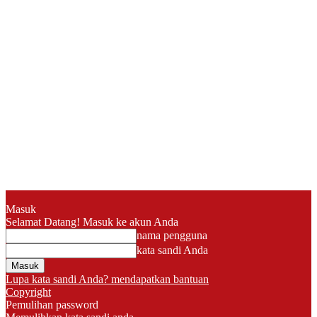
Masuk
Selamat Datang! Masuk ke akun Anda
nama pengguna
kata sandi Anda
Lupa kata sandi Anda? mendapatkan bantuan
Copyright
Pemulihan password