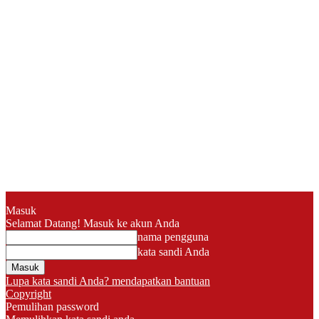
Masuk
Selamat Datang! Masuk ke akun Anda
nama pengguna
kata sandi Anda
Lupa kata sandi Anda? mendapatkan bantuan
Copyright
Pemulihan password