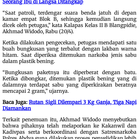
Seorang Ibu di Langsa Ditangkap
“Saat patroli, terdengar suara benda jatuh di depan
kamar empat Blok B, sehingga kemudian langsung
dicek oleh petugas,” kata Kalapas Kelas II B Blangpidie,
Akhmad Widodo, Rabu (20/4).
Ketika dilakukan pengecekan, petugas mendapati satu
buah bungkusan yang terbalut dengan lakban warna
hitam. Saat diperiksa ditemukan narkoba jenis sabu
dalam plastik bening.
“Bungkusan paketnya itu diperberat dengan batu.
Ketika dibongkar, ditemukan plastik bening yang di
dalamnya terdapat sabu yang diperkirakan beratnya
mencapai 2 gram,” ujarnya.
Baca Juga:
Rutan Sigli Dilempari 3 Kg Ganja, Tiga Napi
Diamankan
Terkait penemuan itu, Akhmad Widodo menyebutkan
bahwa pihaknya telah melaporkan ke Kakanwil dan
Kadivpas serta berkoordinasi dengan Satresnarkoba
Polres Abdya guna dilakukan proses penyelidikan lebih