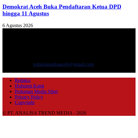
Demokrat Aceh Buka Pendaftaran Ketua DPD
hingga 11 Agustus
6 Agustus 2026
TENTANG KAMI
ANALISAACEH.COM, adalah Portal berita online untuk
masyarakat yang menyajikan informasi tentang berbagai hal
mencakup pembangunan ekonomi, sosial, politik, keamanan, hukum
dan gaya hidup.
Hubungi kami:
redaksianalisaaceh@gmail.com
IKUTI KAMI
Redaksi
Hubungi Kami
Pedoman Media Siber
Privacy Policy
Copyright
© PT. ANALISA TREND MEDIA - 2026