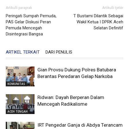
Artikulli paraprak
Artikulli tjetër
Peringati Sumpah Pemuda,
T Bustami Dilantik Sebagai
PAS Gelar Diskusi Peran
Wakil Ketua I DPRK Aceh
Pemuda Mencegah
Selatan Definitif
Disintegrasi Bangsa
ARTIKEL TERKAIT
DARI PENULIS
Gian Provsu Dukung Polres Batubara
Berantas Peredaran Gelap Narkoba
KOMUNITAS
Ridwan: Dayah Berperan Dalam
Mencegah Radikalisme
ACEH TENGAH
IRT Pengedar Ganja di Abdya Terancam