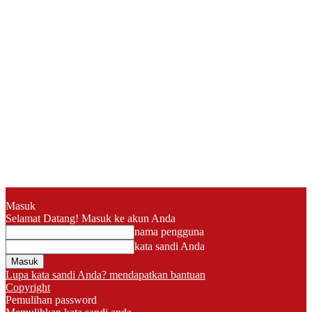
Masuk
Selamat Datang! Masuk ke akun Anda
nama pengguna
kata sandi Anda
Lupa kata sandi Anda? mendapatkan bantuan
Copyright
Pemulihan password