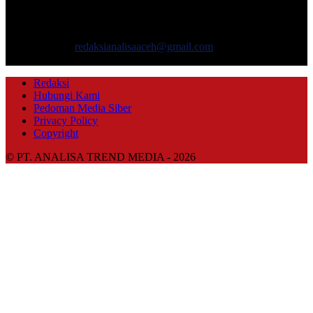
masyarakat yang menyajikan informasi tentang berbagai hal
mencakup pembangunan ekonomi, sosial, politik, keamanan, hukum
dan gaya hidup.
Hubungi kami:
redaksianalisaaceh@gmail.com
IKUTI KAMI
Redaksi
Hubungi Kami
Pedoman Media Siber
Privacy Policy
Copyright
© PT. ANALISA TREND MEDIA - 2026