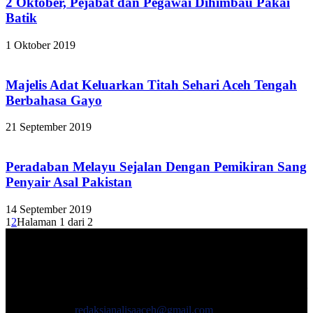
2 Oktober, Pejabat dan Pegawai Dihimbau Pakai
Batik
1 Oktober 2019
Majelis Adat Keluarkan Titah Sehari Aceh Tengah
Berbahasa Gayo
21 September 2019
Peradaban Melayu Sejalan Dengan Pemikiran Sang
Penyair Asal Pakistan
14 September 2019
1
2
Halaman 1 dari 2
TENTANG KAMI
ANALISAACEH.COM, adalah Portal berita online untuk
masyarakat yang menyajikan informasi tentang berbagai hal
mencakup pembangunan ekonomi, sosial, politik, keamanan, hukum
dan gaya hidup.
Hubungi kami:
redaksianalisaaceh@gmail.com