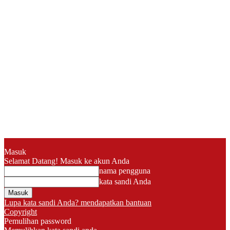
Masuk
Selamat Datang! Masuk ke akun Anda
nama pengguna
kata sandi Anda
Lupa kata sandi Anda? mendapatkan bantuan
Copyright
Pemulihan password