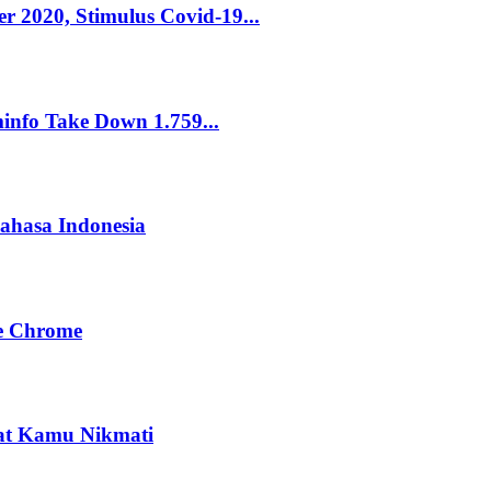
 2020, Stimulus Covid-19...
info Take Down 1.759...
hasa Indonesia
le Chrome
pat Kamu Nikmati