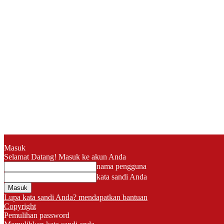
Masuk
Selamat Datang! Masuk ke akun Anda
nama pengguna
kata sandi Anda
Lupa kata sandi Anda? mendapatkan bantuan
Copyright
Pemulihan password