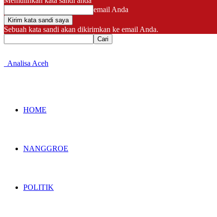
Memulihkan kata sandi anda
email Anda
Sebuah kata sandi akan dikirimkan ke email Anda.
Analisa Aceh
HOME
NANGGROE
POLITIK