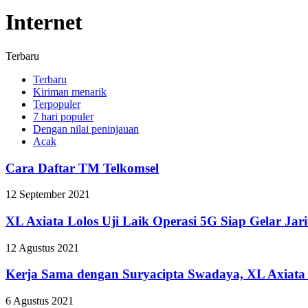
Internet
Terbaru
Terbaru
Kiriman menarik
Terpopuler
7 hari populer
Dengan nilai peninjauan
Acak
Cara Daftar TM Telkomsel
12 September 2021
XL Axiata Lolos Uji Laik Operasi 5G Siap Gelar Jar
12 Agustus 2021
Kerja Sama dengan Suryacipta Swadaya, XL Axiata S
6 Agustus 2021