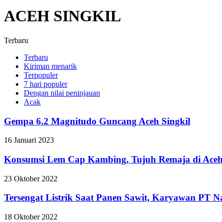
ACEH SINGKIL
Terbaru
Terbaru
Kiriman menarik
Terpopuler
7 hari populer
Dengan nilai peninjauan
Acak
Gempa 6.2 Magnitudo Guncang Aceh Singkil
16 Januari 2023
Konsumsi Lem Cap Kambing, Tujuh Remaja di Aceh 
23 Oktober 2022
Tersengat Listrik Saat Panen Sawit, Karyawan PT N
18 Oktober 2022