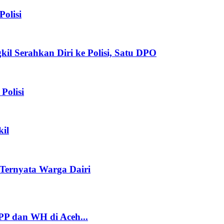
olisi
il Serahkan Diri ke Polisi, Satu DPO
Polisi
kil
Ternyata Warga Dairi
P dan WH di Aceh...