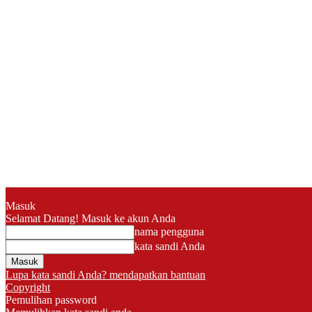
Masuk
Selamat Datang! Masuk ke akun Anda
nama pengguna
kata sandi Anda
Lupa kata sandi Anda? mendapatkan bantuan
Copyright
Pemulihan password